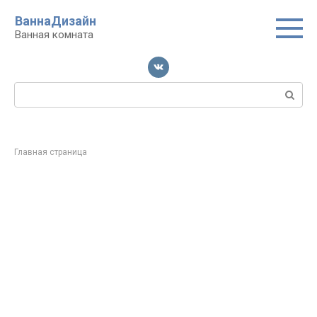
Перейти
ВаннаДизайн
к
Ванная комната
контенту
Поиск:
Главная страница