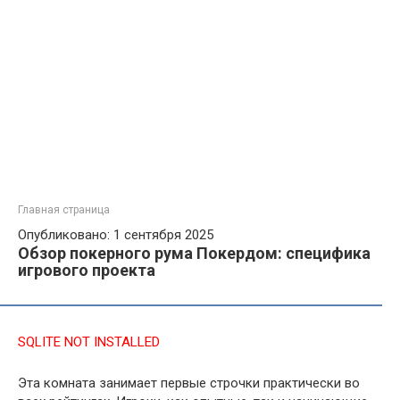
Главная страница
Опубликовано: 1 сентября 2025
Обзор покерного рума Покердом: специфика
игрового проекта
SQLITE NOT INSTALLED
Эта комната занимает первые строчки практически во