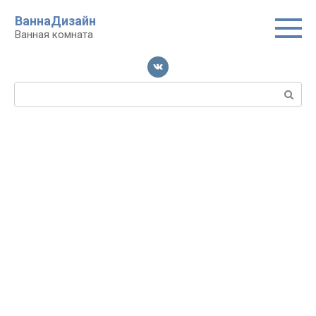
Перейти
ВаннаДизайн
к
Ванная комната
контенту
Поиск: