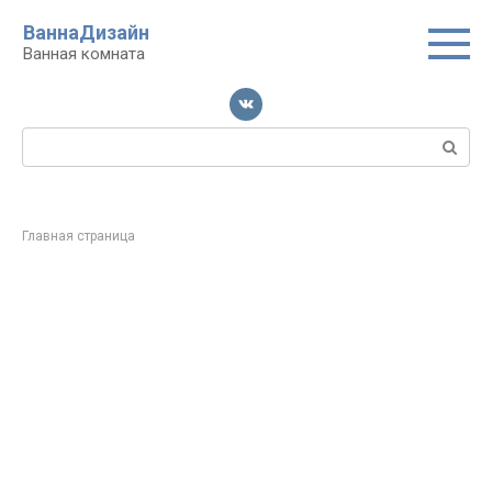
Перейти
ВаннаДизайн
к
Ванная комната
контенту
Поиск:
Главная страница