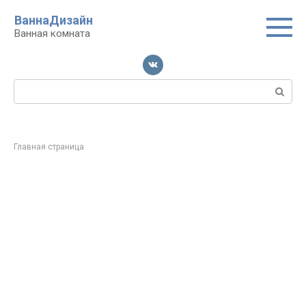
Перейти
ВаннаДизайн
к
Ванная комната
контенту
Поиск:
Главная страница