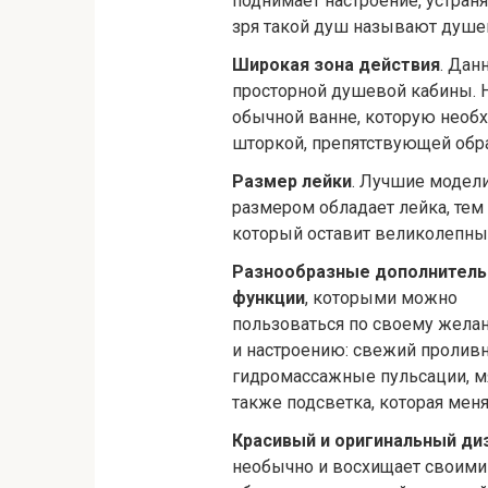
поднимает настроение, устраня
зря такой душ называют душе
Широкая зона действия
. Дан
просторной душевой кабины. Н
обычной ванне, которую необх
шторкой, препятствующей обр
Размер лейки
. Лучшие модел
размером обладает лейка, те
который оставит великолепны
Разнообразные дополнител
функции
, которыми можно
пользоваться по своему жела
и настроению: свежий проливн
гидромассажные пульсации, м
также подсветка, которая мен
Красивый и оригинальный ди
необычно и восхищает своими 