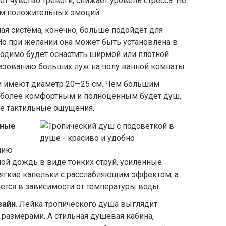
ет чувство тревоги, снижает уровень стресса. Не
м положительных эмоций.
ная система, конечно, больше подойдёт для
о при желании она может быть установлена в
одимо будет оснастить ширмой или плотной
азованию больших луж на полу ванной комнаты.
и имеют диаметр 20—25 см. Чем большим
м более комфортным и полноценным будет душ,
е тактильные ощущения.
ьные
нию
ой дождь в виде тонких струй, усиленные
ягкие капельки с расслабляющим эффектом, а
яется в зависимости от температуры воды.
зайн
. Лейка тропического душа выглядит
размерами. А стильная душевая кабина,