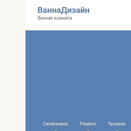
Перейти
ВаннаДизайн
к
контенту
Ванная комната
Сантехника
Ремонт
Техника