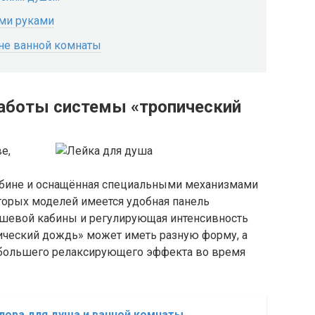
ими руками
не ванной комнаты
работы системы «тропический
е,
абине и оснащённая специальными механизмами
торых моделей имеется удобная панель
душевой кабины и регулирующая интенсивность
пический дождь» может иметь разную форму, а
 большего релаксирующего эффекта во время
лора для душа и ванной комнаты