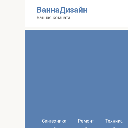
Перейти
ВаннаДизайн
к
контенту
Ванная комната
Сантехника
Ремонт
Техника