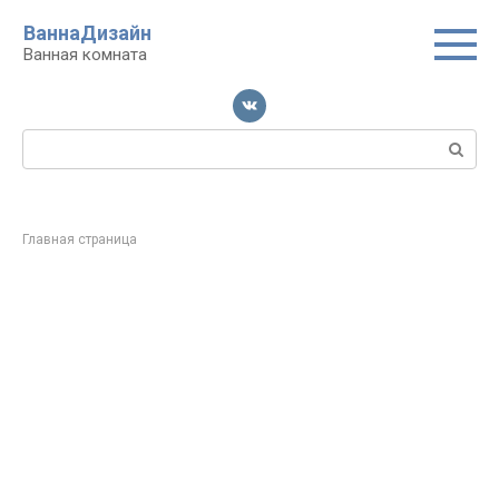
Перейти
ВаннаДизайн
к
Ванная комната
контенту
Поиск:
Главная страница