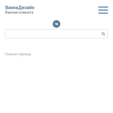
Перейти
ВаннаДизайн
к
Ванная комната
контенту
Поиск:
Главная страница