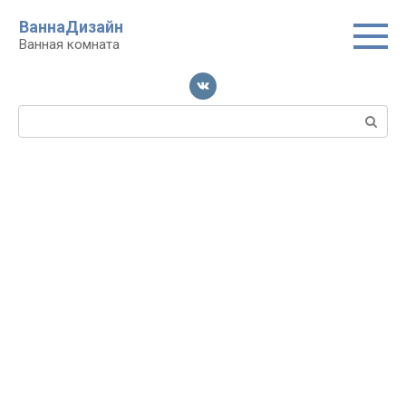
Перейти
ВаннаДизайн
к
Ванная комната
контенту
Поиск: