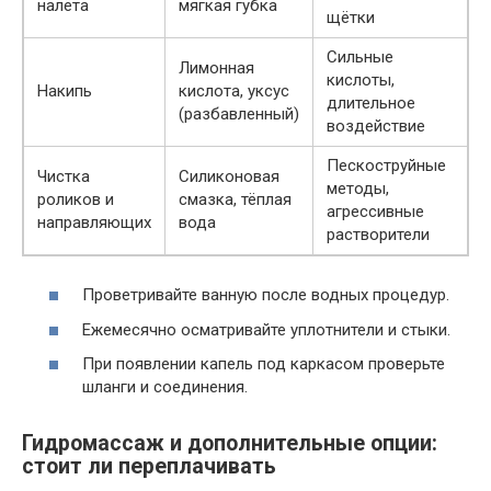
налёта
мягкая губка
щётки
Сильные
Лимонная
кислоты,
Накипь
кислота, уксус
длительное
(разбавленный)
воздействие
Пескоструйные
Чистка
Силиконовая
методы,
роликов и
смазка, тёплая
агрессивные
направляющих
вода
растворители
Проветривайте ванную после водных процедур.
Ежемесячно осматривайте уплотнители и стыки.
При появлении капель под каркасом проверьте
шланги и соединения.
Гидромассаж и дополнительные опции:
стоит ли переплачивать