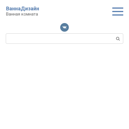
Перейти
ВаннаДизайн
к
Ванная комната
контенту
Поиск: