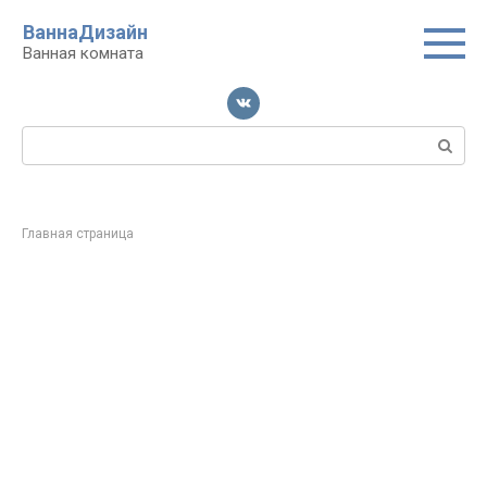
Перейти
ВаннаДизайн
к
Ванная комната
контенту
Поиск:
Главная страница