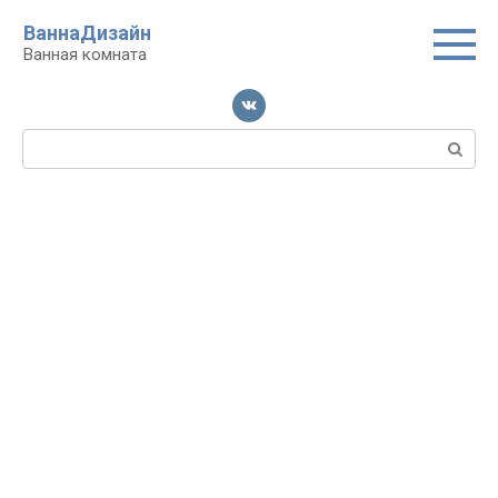
Перейти
ВаннаДизайн
к
Ванная комната
контенту
Поиск: