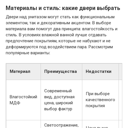
Материалы и стиль: какие двери выбрать
Двери над унитазом могут стать как функциональным
элементом, так и декоративным акцентом. В выборе
материала вам помогут два принципа: влагостойкость и
стиль. В условиях влажной ванной лучше отдавать
предпочтение покрытиям, которые не набухают и не
деформируются под воздействием пара. Рассмотрим
популярные варианты:
Со
Материал
Преимущества
Недостатки
ух
Не
Современный
и 
При выборе
Влагостойкий
вид, доступная
тк
качественного
МДФ
цена, широкий
из
покрытия
выбор фактур
ли
на
Светоотражение,
Мя
Цена выше