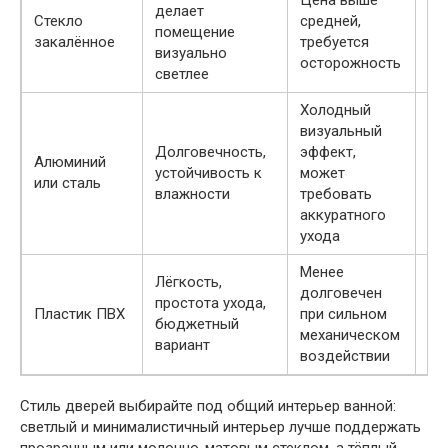
делает
ми
Стекло
средней,
помещение
мя
закалённое
требуется
визуально
чи
осторожность
светлее
ср
Холодный
Сп
визуальный
ср
Долговечность,
эффект,
Алюминий
дл
устойчивость к
может
или сталь
бы
влажности
требовать
ух
аккуратного
уб
ухода
Менее
Мя
Лёгкость,
долговечен
чи
простота ухода,
Пластик ПВХ
при сильном
ср
бюджетный
механическом
бе
вариант
воздействии
аб
Стиль дверей выбирайте под общий интерьер ванной:
светлый и минималистичный интерьер лучше поддержать
прозрачным или молочно-матовым стеклом, а тёплый