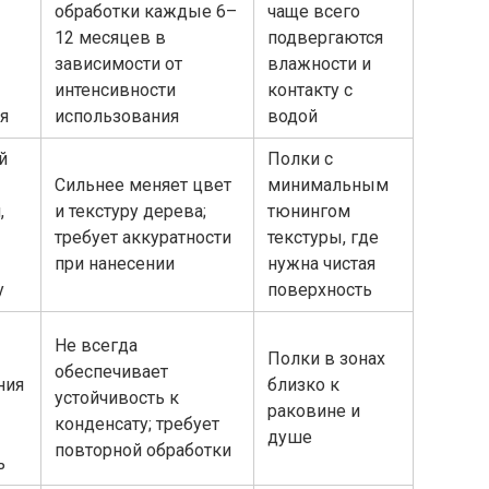
обработки каждые 6–
чаще всего
12 месяцев в
подвергаются
зависимости от
влажности и
интенсивности
контакту с
оя
использования
водой
й
Полки с
Сильнее меняет цвет
минимальным
,
и текстуру дерева;
тюнингом
требует аккуратности
текстуры, где
при нанесении
нужна чистая
у
поверхность
Не всегда
Полки в зонах
обеспечивает
ния
близко к
устойчивость к
раковине и
конденсату; требует
душе
повторной обработки
ь