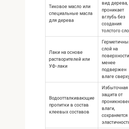
вид дерева,
Тиковое масло или
проникает
специальные масла
вглубь без
для дерева
создания
толстого сл
Герметичны
слой на
Лаки на основе
поверхности
растворителей или
менее
УФ-лаки
подвержен
влаге сверх
Избыточная
защита от
Водоотталкивающие
проникнове
пропитки в состав
влаги,
клеевых составов
сохраняется
эластичност