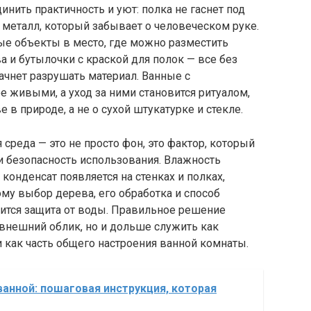
инить практичность и уют: полка не гаснет под
 металл, который забывает о человеческом руке.
е объекты в место, где можно разместить
а и бутылочки с краской для полок — все без
начнет разрушать материал. Ванные с
 живыми, а уход за ними становится ритуалом,
 в природе, а не о сухой штукатурке и стекле.
 среда — это не просто фон, это фактор, который
и безопасность использования. Влажность
 конденсат появляется на стенках и полках,
ому выбор дерева, его обработка и способ
роится защита от воды. Правильное решение
внешний облик, но и дольше служить как
и как часть общего настроения ванной комнаты.
ванной: пошаговая инструкция, которая