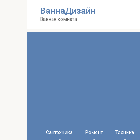
Перейти
ВаннаДизайн
к
контенту
Ванная комната
Сантехника
Ремонт
Техника