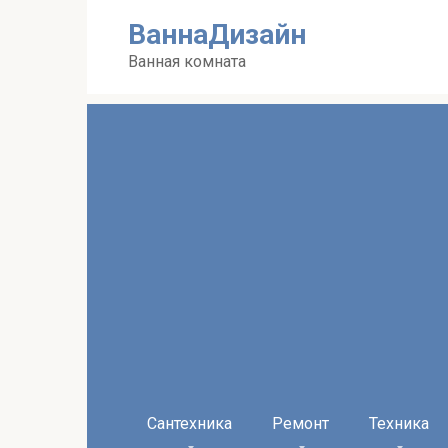
Перейти
ВаннаДизайн
к
контенту
Ванная комната
Сантехника
Ремонт
Техника