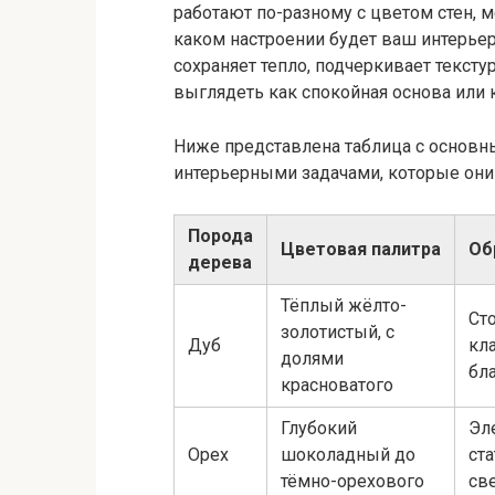
работают по-разному с цветом стен, 
каком настроении будет ваш интерьер 
сохраняет тепло, подчеркивает тексту
выглядеть как спокойная основа или
Ниже представлена таблица с основны
интерьерными задачами, которые они
Порода
Цветовая палитра
Об
дерева
Тёплый жёлто-
Сто
золотистый, с
Дуб
кла
долями
бл
красноватого
Глубокий
Эл
Орех
шоколадный до
ста
тёмно-орехового
св