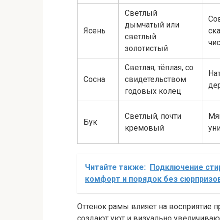
Светлый
Со
дымчатый или
Ясень
ск
светлый
чис
золотистый
Светлая, тёплая, со
На
Сосна
свидетельством
де
годовых колец
Светлый, почти
Мя
Бук
кремовый
ун
Читайте также:
Подключение стир
комфорт и порядок без сюрпризо
Оттенок рамы влияет на восприятие п
создают уют и визуально увеличива