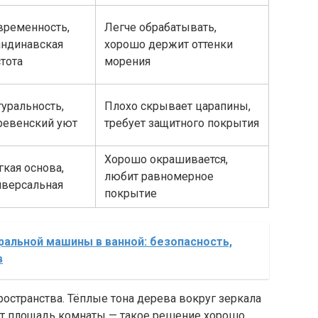
временность,
Легче обрабатывать,
андинавская
хорошо держит оттенки
тота
морения
туральность,
Плохо скрывает царапины,
ревенский уют
требует защитного покрытия
Хорошо окрашивается,
гкая основа,
любит равномерное
иверсальная
покрытие
альной машины в ванной: безопасность,
в
ространства. Тёплые тона дерева вокруг зеркала
ют площадь комнаты — такое решение хорошо