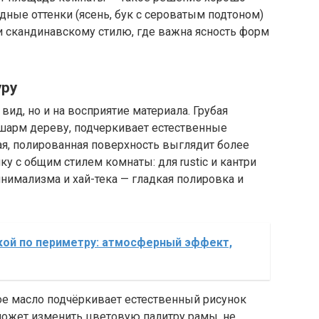
дные оттенки (ясень, бук с сероватым подтоном)
и скандинавскому стилю, где важна ясность форм
уру
вид, но и на восприятие материала. Грубая
 шарм дереву, подчеркивает естественные
ая, полированная поверхность выглядит более
у с общим стилем комнаты: для rustic и кантри
нимализма и хай-тека — гладкая полировка и
кой по периметру: атмосферный эффект,
е масло подчёркивает естественный рисунок
 может изменить цветовую палитру рамы, не