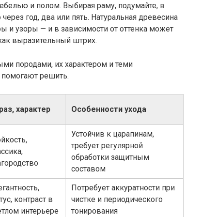
мебелью и полом. Выбирая раму, подумайте, в
через год, два или пять. Натуральная древесина
ры и узоры — и в зависимости от оттенка может
 как выразительный штрих.
ми породами, их характером и теми
 помогают решить.
раз, характер
Особенности ухода
Устойчив к царапинам,
йкость,
требует регулярной
ссика,
обработки защитным
агородство
составом
егантность,
Потребует аккуратности при
тус, контраст в
чистке и периодического
етлом интерьере
тонирования