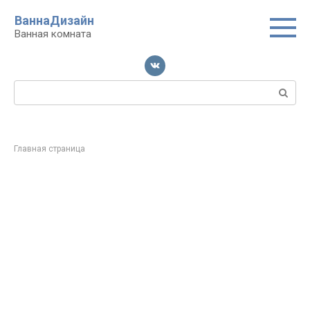
Перейти
ВаннаДизайн
к
Ванная комната
контенту
Поиск:
Главная страница