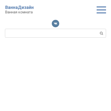
Перейти
ВаннаДизайн
к
Ванная комната
контенту
Поиск: