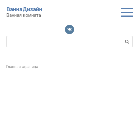
Перейти
ВаннаДизайн
к
Ванная комната
контенту
Поиск:
Главная страница