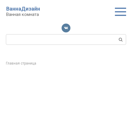
Перейти
ВаннаДизайн
к
Ванная комната
контенту
Поиск:
Главная страница