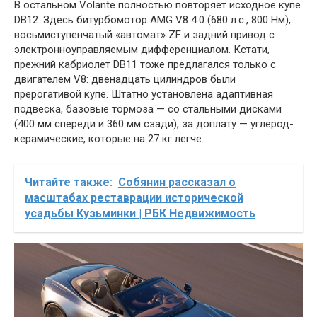
В остальном Volante полностью повторяет исходное купе
DB12. Здесь битурбомотор AMG V8 4.0 (680 л.с., 800 Нм),
восьмиступенчатый «автомат» ZF и задний привод с
электронноуправляемым дифференциалом. Кстати,
прежний кабриолет DB11 тоже предлагался только с
двигателем V8: двенадцать цилиндров были
прерогативой купе. Штатно установлена адаптивная
подвеска, базовые тормоза — со стальными дисками
(400 мм спереди и 360 мм сзади), за доплату — углерод-
керамические, которые на 27 кг легче.
Читайте также:
Собянин рассказал о
масштабах реставрации исторической
усадьбы Кузьминки | РБК Недвижимость