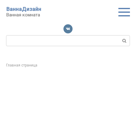
Перейти
ВаннаДизайн
к
Ванная комната
контенту
Поиск:
Главная страница