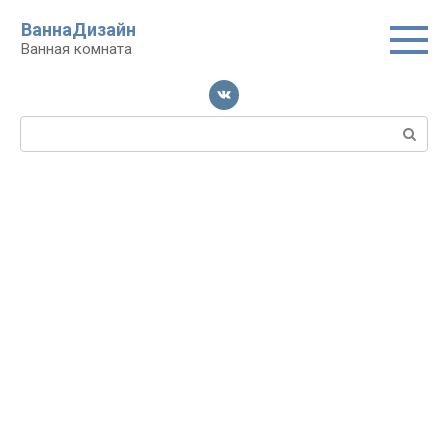
Перейти
ВаннаДизайн
к
Ванная комната
контенту
Поиск: