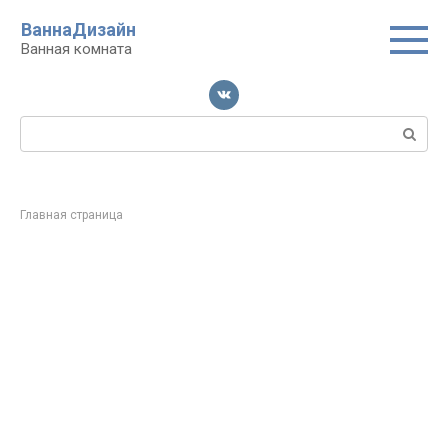
Перейти
ВаннаДизайн
к
Ванная комната
контенту
Поиск:
Главная страница