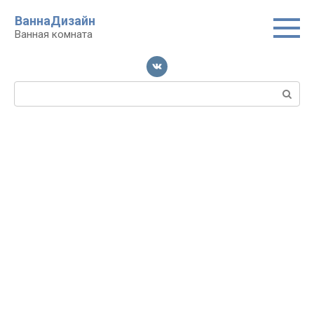
Перейти
ВаннаДизайн
к
Ванная комната
контенту
Поиск: