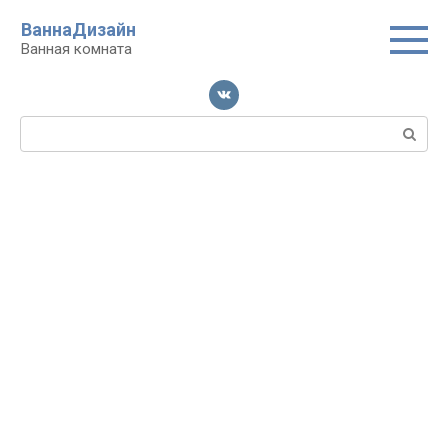
Перейти
ВаннаДизайн
к
Ванная комната
контенту
Поиск: