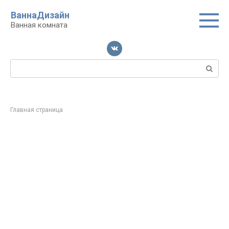
Перейти
ВаннаДизайн
к
Ванная комната
контенту
Поиск:
Главная страница