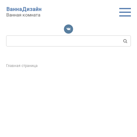
Перейти
ВаннаДизайн
к
Ванная комната
контенту
Поиск:
Главная страница