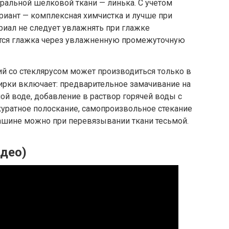
ральной шелковой ткани — линька. С учетом
риант — комплексная химчистка и лучше при
риал не следует увлажнять при глажке
ется глажка через увлажненную промежуточную
й со стеклярусом может производиться только в
ирки включает: предварительное замачивание на
ой воде, добавление в раствор горячей воды с
уратное полоскание, самопроизвольное стекание
ашине можно при перевязывании ткани тесьмой.
идео)