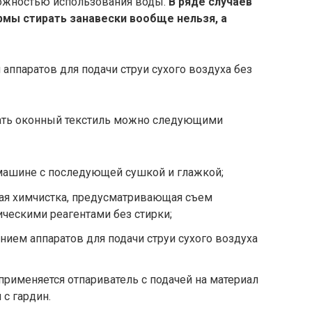
можностью использования воды.
В ряде случаев
рмы стирать занавески вообще нельзя, а
рать оконный текстиль можно следующими
 машине с последующей сушкой и глажкой;
ная химчистка, предусматривающая съем
ическими реагентами без стирки;
ением аппаратов для подачи струи сухого воздуха
 применяется отпариватель с подачей на материал
 с гардин.