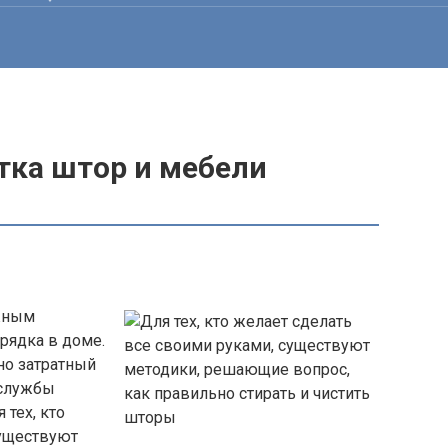
тка штор и мебели
ажным
рядка в доме.
но затратный
 службы
 тех, кто
существуют