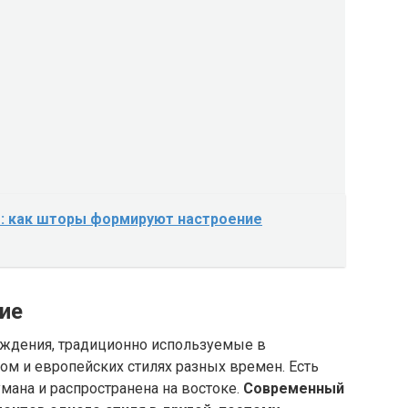
е: как шторы формируют настроение
ие
ождения, традиционно используемые в
м и европейских стилях разных времен. Есть
мана и распространена на востоке.
Современный