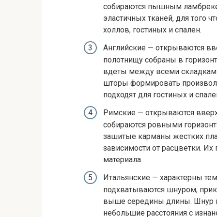
собираются пышным ламбрекен
эластичных тканей, для того 
холлов, гостиных и спален.
Английские — открываются в
полотнищу собраны в горизон
вдеты между всеми складками
шторы формировать произволь
подходят для гостиных и спале
Римские — открываются ввер
собираются ровными горизонт
зашитые карманы жестких пла
зависимости от расцветки. И
материала.
Итальянские — характерны тем,
подхватываются шнуром, прик
выше середины длины. Шнур п
небольшие расстояния с изнан