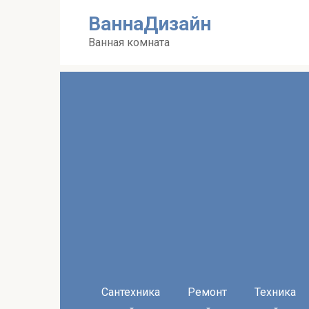
Перейти
ВаннаДизайн
к
контенту
Ванная комната
Сантехника
Ремонт
Техника