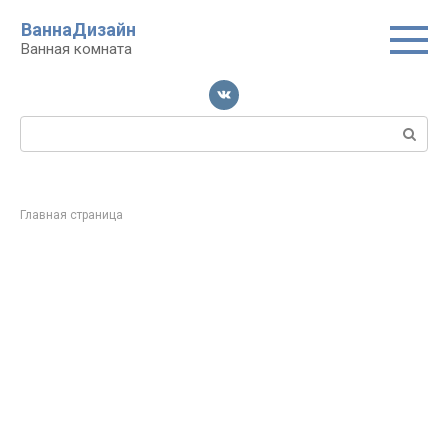
Перейти
ВаннаДизайн
к
Ванная комната
контенту
Поиск:
Главная страница