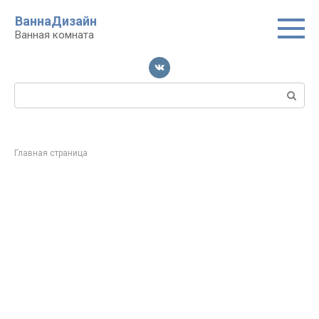
Перейти
ВаннаДизайн
к
Ванная комната
контенту
Поиск:
Главная страница