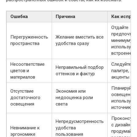
Ошибка
Причина
Как исправ
Отдайте
предпочтен
Перегруженность
Желание вместить все
минимуму,
пространства
удобства сразу
используйт
встроенную
Несоответствие
Следуйте в
Неправильный подбор
цветов и
палитре, де
оттенков и фактур
материалов
акценты ум
Планируйте
Отсутствие
Экономия или
освещение 
достаточного
недооценка роли
используйт
освещения
света
источники 
Проконсуль
Непредусмотренность
с дизайнер
Невнимание к
удобства
продумайте
эргономике
пользования