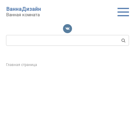
Перейти
ВаннаДизайн
к
Ванная комната
контенту
Поиск:
Главная страница