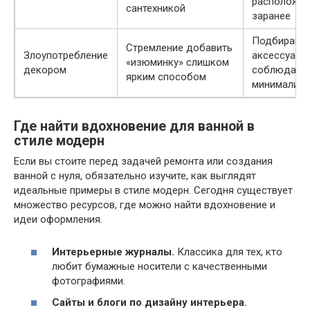
расположе
сантехникой
заранее
Подбирайте
Стремление добавить
Злоупотребление
аксессуары 
«изюминку» слишком
декором
соблюдайт
ярким способом
минимализ
Где найти вдохновение для ванной в
стиле модерн
Если вы стоите перед задачей ремонта или создания
ванной с нуля, обязательно изучите, как выглядят
идеальные примеры в стиле модерн. Сегодня существует
множество ресурсов, где можно найти вдохновение и
идеи оформления.
Интерьерные журналы.
Классика для тех, кто
любит бумажные носители с качественными
фотографиями.
Сайты и блоги по дизайну интерьера.