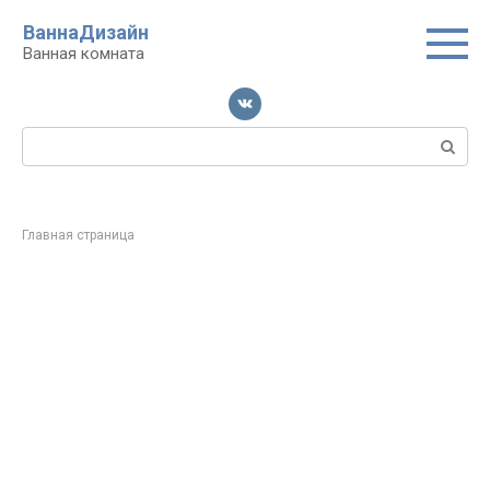
Перейти
ВаннаДизайн
к
Ванная комната
контенту
Поиск:
Главная страница