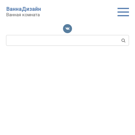
Перейти
ВаннаДизайн
к
Ванная комната
контенту
Поиск: