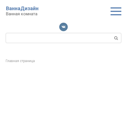
Перейти
ВаннаДизайн
к
Ванная комната
контенту
Поиск:
Главная страница