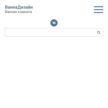
Перейти
ВаннаДизайн
к
Ванная комната
контенту
Поиск: