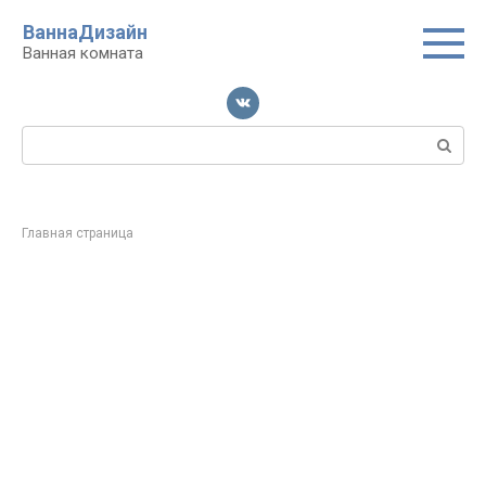
Перейти
ВаннаДизайн
к
Ванная комната
контенту
Поиск:
Главная страница