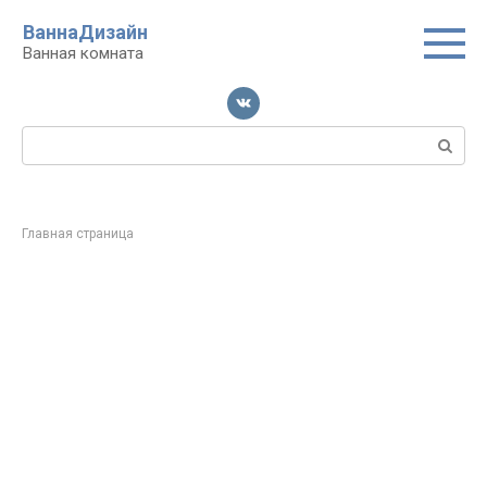
Перейти
ВаннаДизайн
к
Ванная комната
контенту
Поиск:
Главная страница