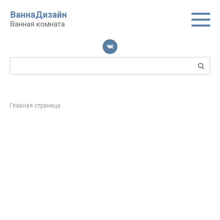
Перейти
ВаннаДизайн
к
Ванная комната
контенту
Поиск:
Главная страница