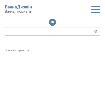
Перейти
ВаннаДизайн
к
Ванная комната
контенту
Поиск:
Главная страница