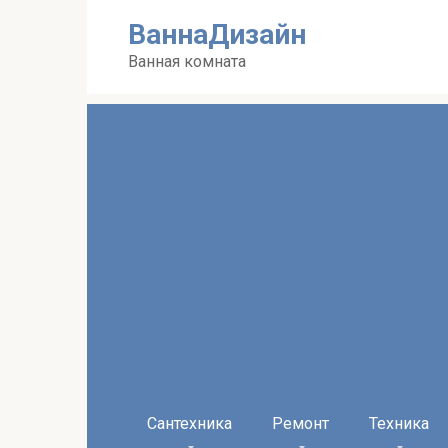
Перейти
ВаннаДизайн
к
контенту
Ванная комната
Сантехника
Ремонт
Техника