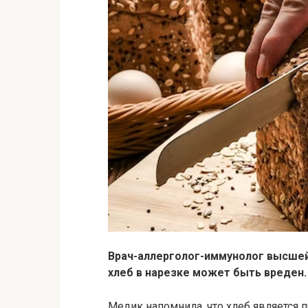
Врач-аллерголог-иммунолог высшей 
хлеб в нарезке может быть вреден.
Медик напомнила,
что хлеб является 