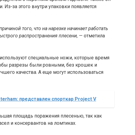
 Из-за этого внутри упаковки появляется
причиной того, что на нарезке начинает работать
быстрого распространения плесени,
— отметила
а используют специальные ножи, которые время
обы разрезы были ровными, без крошек и
учшего качества. А еще могут использоваться
terham: представлен спорткар Project V
льшая площадь поражения плесенью, так как
асел и консервантов на ломтиках.