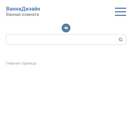
Перейти
ВаннаДизайн
к
Ванная комната
контенту
Поиск:
Главная страница