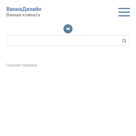
Перейти
ВаннаДизайн
к
Ванная комната
контенту
Поиск:
Главная страница