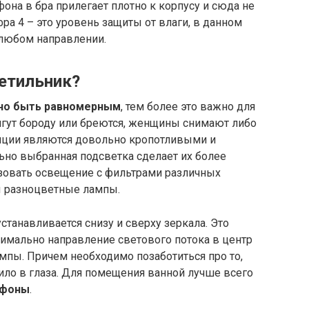
фона в бра прилегает плотно к корпусу и сюда не
ра 4 – это уровень защиты от влаги, в данном
 любом направлении.
етильник?
но быть равномерным
, тем более это важно для
игут бороду или бреются, женщины снимают либо
яции являются довольно кропотливыми и
ьно выбранная подсветка сделает их более
зовать освещение с фильтрами различных
ы разноцветные лампы.
станавливается снизу и сверху зеркала. Это
мально направление светового потока в центр
пы. Причем необходимо позаботиться про то,
ило в глаза. Для помещения ванной лучше всего
афоны
.