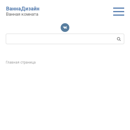
Перейти
ВаннаДизайн
к
Ванная комната
контенту
Поиск:
Главная страница