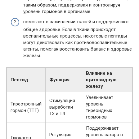
таким образом, поддерживая и контролируя
уровень гормонов в организме.
помогают в заживлении тканей и поддерживают
общее здоровье. Если в ткани происходят
воспалительные процессы, некоторые пептиды
могут действовать как противовоспалительные
агенты, помогая восстановить баланс и здоровье
железы.
Влияние на
Пептид
Функция
щитовидную
железу
Увеличивает
Стимуляция
Тиреотропный
уровень
выработки
гормон (ТТГ)
тиреоидных
Т3 и Т4
гормонов
Поддерживает
Регуляция
уровень сахара в
Глюкагон