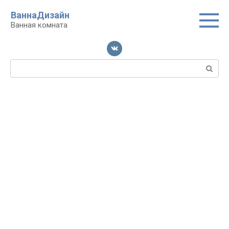
Перейти
ВаннаДизайн
к
Ванная комната
контенту
Поиск: