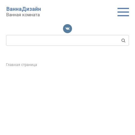
Перейти
ВаннаДизайн
к
Ванная комната
контенту
Поиск:
Главная страница