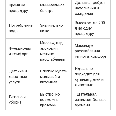
Дольше, требует
Время на
Минимальное,
наполнения и
процедуру
быстро
ожидания
Высокое, до 200
Потребление
Значительно
л на одну
воды
ниже
процедуру
Массаж, пар,
Максимум
Функционал
экономия;
расслабления,
и комфорт
меньше
теплота, комфорт
расслабления
Идеально
Детские и
Сложно купать
подходит для
животные
малышей и
купания детей и
услуги
питомцев
животных
Быстро, но
Тщательная,
Гигиена и
возможны
занимает больше
уборка
протечки
времени