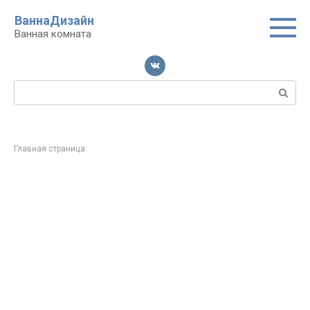
Перейти
ВаннаДизайн
к
Ванная комната
контенту
Поиск:
Главная страница