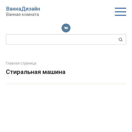
Перейти
ВаннаДизайн
к
Ванная комната
контенту
Поиск:
Главная страница
Стиральная машина