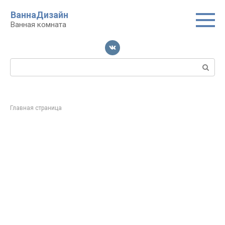
Перейти
ВаннаДизайн
к
Ванная комната
контенту
Поиск:
Главная страница