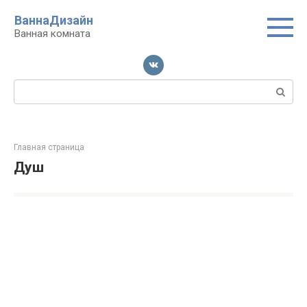
Перейти
ВаннаДизайн
к
Ванная комната
контенту
Поиск:
Главная страница
Душ