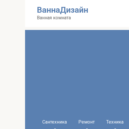
Перейти
ВаннаДизайн
к
контенту
Ванная комната
Сантехника
Ремонт
Техника