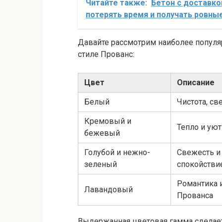
Читайте также:
Бетон с доставко
потерять время и получать ровны
Давайте рассмотрим наиболее популя
стиле Прованс:
Цвет
Описание
Белый
Чистота, св
Кремовый и
Тепло и уют
бежевый
Голубой и нежно-
Свежесть и
зеленый
спокойстви
Романтика 
Лавандовый
Прованса
Выдержанная цветовая гамма сделает