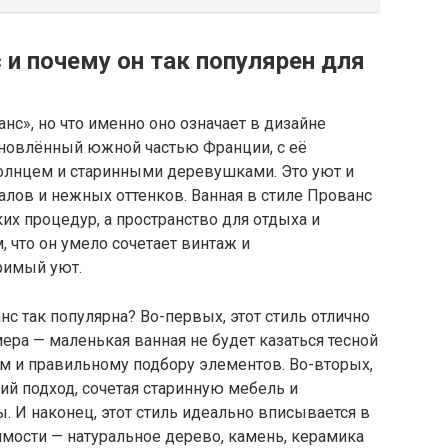
 и почему он так популярен для
с», но что именно оно означает в дизайне
хновлённый южной частью Франции, с её
олнцем и старинными деревушками. Это уют и
алов и нежных оттенков. Ванная в стиле Прованс
ких процедур, а пространство для отдыха и
, что он умело сочетает винтаж и
римый уют.
с так популярна? Во-первых, этот стиль отлично
ра — маленькая ванная не будет казаться тесной
м и правильному подбору элементов. Во-вторых,
ий подход, сочетая старинную мебель и
 И наконец, этот стиль идеально вписывается в
чимости — натуральное дерево, камень, керамика