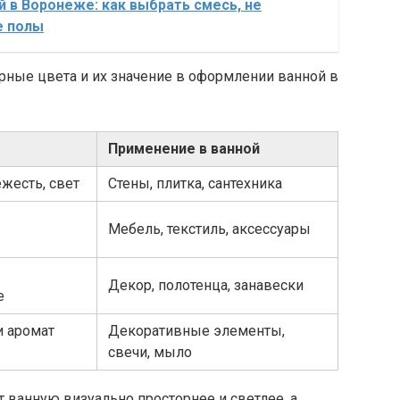
й в Воронеже: как выбрать смесь, не
е полы
рные цвета и их значение в оформлении ванной в
Применение в ванной
ежесть, свет
Стены, плитка, сантехника
Мебель, текстиль, аксессуары
Декор, полотенца, занавески
е
и аромат
Декоративные элементы,
свечи, мыло
 ванную визуально просторнее и светлее, а